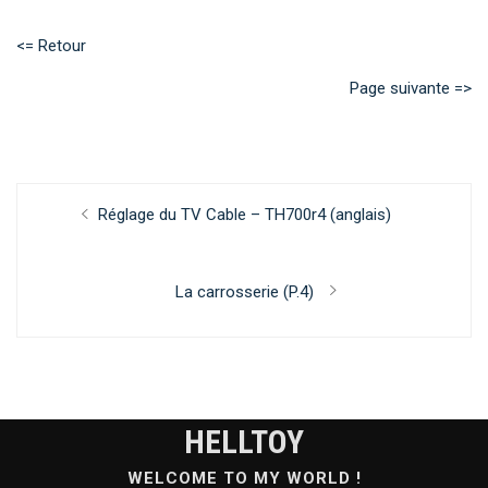
<= Retour
Page suivante =>
Navigation
Previous
Réglage du TV Cable – TH700r4 (anglais)
de
post:
l’article
Next
La carrosserie (P.4)
post:
HELLTOY
WELCOME TO MY WORLD !