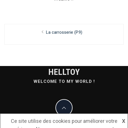
Navigation
Previous
La carrosserie (P.9)
de
post:
l’article
HELLTOY
WELCOME TO MY WORLD !
Ce site utilise des cookies pour améliorer votre
X